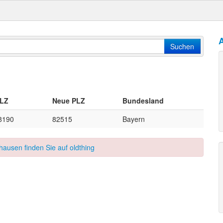
A
Suchen
PLZ
Neue PLZ
Bundesland
8190
82515
Bayern
hausen finden Sie auf oldthing