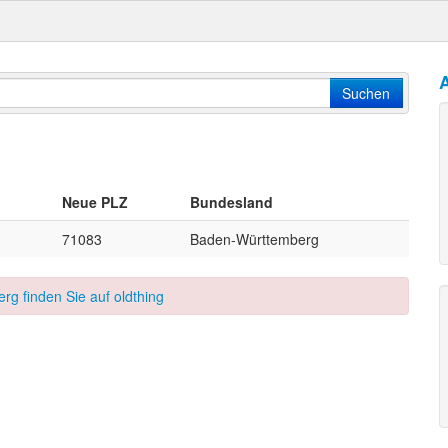
A
Suchen
Neue PLZ
Bundesland
71083
Baden-Württemberg
rg finden Sie auf oldthing