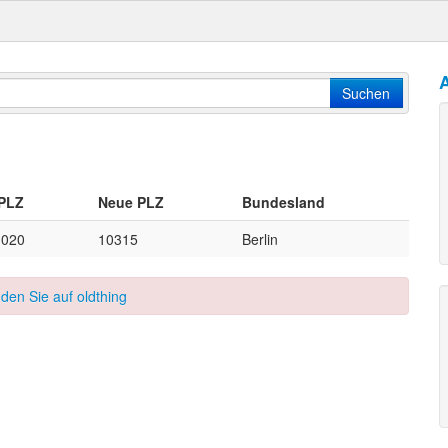
A
Suchen
 PLZ
Neue PLZ
Bundesland
1020
10315
Berlin
nden Sie auf oldthing