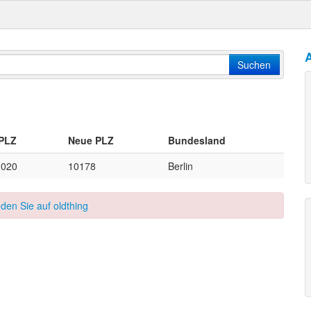
A
Suchen
 PLZ
Neue PLZ
Bundesland
1020
10178
Berlin
nden Sie auf oldthing